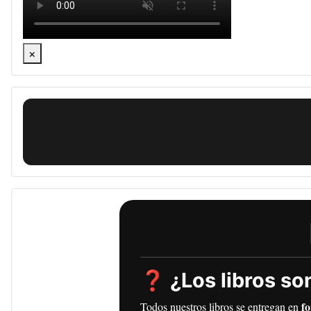
×
❓ ¿Los libros son
f
Todos nuestros libros se entregan en