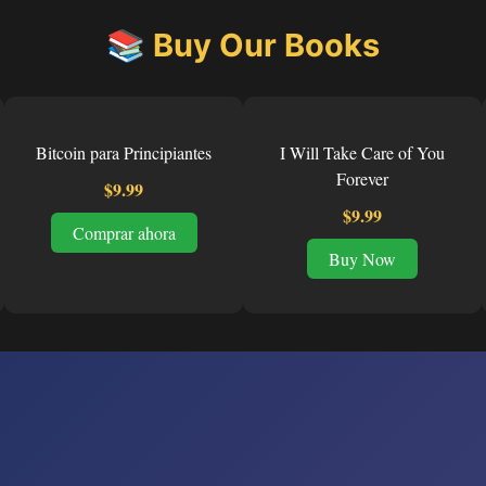
📚 Buy Our Books
Bitcoin para Principiantes
I Will Take Care of You
Forever
$9.99
$9.99
Comprar ahora
Buy Now